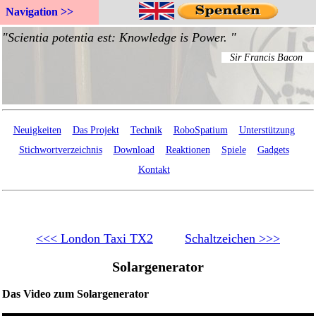
Navigation >>
Neuigkeiten
Das Projekt
Technik
RoboSpatium
Unterstützung
Stichwortverzeichnis
Download
Reaktionen
Spiele
Gadgets
Kontakt
<<< London Taxi TX2
Schaltzeichen >>>
Solargenerator
Das Video zum Solargenerator