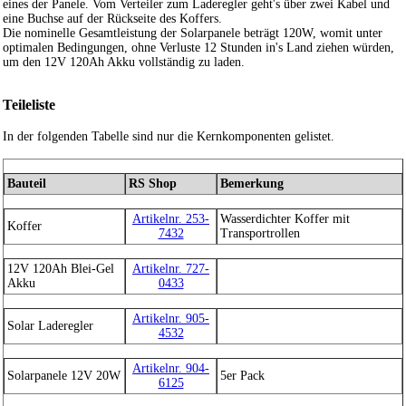
eines der Panele. Vom Verteiler zum Laderegler geht's über zwei Kabel und
eine Buchse auf der Rückseite des Koffers.
Die nominelle Gesamtleistung der Solarpanele beträgt 120W, womit unter
optimalen Bedingungen, ohne Verluste 12 Stunden in's Land ziehen würden,
um den 12V 120Ah Akku vollständig zu laden.
Teileliste
In der folgenden Tabelle sind nur die Kernkomponenten gelistet.
Bauteil
RS Shop
Bemerkung
Artikelnr. 253-
Wasserdichter Koffer mit
Koffer
7432
Transportrollen
12V 120Ah Blei-Gel
Artikelnr. 727-
Akku
0433
Artikelnr. 905-
Solar Laderegler
4532
Artikelnr. 904-
Solarpanele 12V 20W
5er Pack
6125