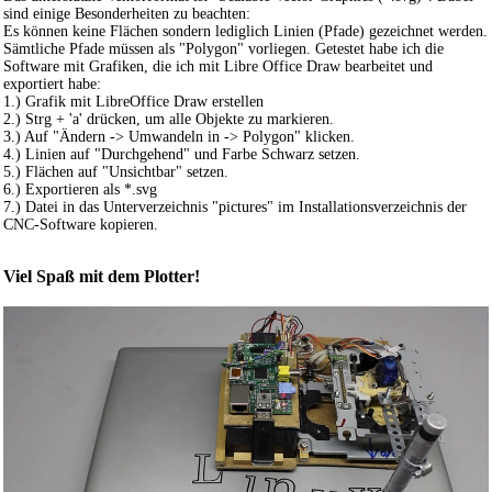
sind einige Besonderheiten zu beachten:
Es können keine Flächen sondern lediglich Linien (Pfade) gezeichnet werden.
Sämtliche Pfade müssen als "Polygon" vorliegen. Getestet habe ich die
Software mit Grafiken, die ich mit Libre Office Draw bearbeitet und
exportiert habe:
1.) Grafik mit LibreOffice Draw erstellen
2.) Strg + 'a' drücken, um alle Objekte zu markieren.
3.) Auf "Ändern -> Umwandeln in -> Polygon" klicken.
4.) Linien auf "Durchgehend" und Farbe Schwarz setzen.
5.) Flächen auf "Unsichtbar" setzen.
6.) Exportieren als *.svg
7.) Datei in das Unterverzeichnis "pictures" im Installationsverzeichnis der
CNC-Software kopieren.
Viel Spaß mit dem Plotter!