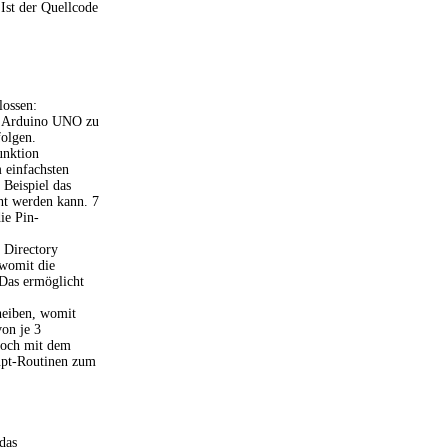
Ist der Quellcode
lossen:
s Arduino UNO zu
folgen.
unktion
 einfachsten
 Beispiel das
ht werden kann. 7
ie Pin-
d Directory
 womit die
 Das ermöglicht
heiben, womit
on je 3
noch mit dem
rupt-Routinen zum
das