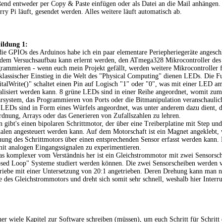
end entweder per Copy & Paste einfügen oder als Datei an die Mail anhängen. 
y Pi läuft, gesendet werden. Alles weitere läuft automatisch ab.
ildung 1:
ie GPIOs des Arduinos habe ich ein paar elementare Periepheriegeräte angesch
dem Versuchsaufbau kann erlernt werden, den ATmega328 Mikrocontroller de
rammieren - wenn euch mein Projekt gefällt, werden weitere Mikrocontroller 
klassischer Einstieg in die Welt des "Physical Computing" dienen LEDs. Die F
italWrite()" schaltet einen Pin auf Logisch "1" oder "0", was mit einer LED am
alisiert werden kann. 8 grüne LEDs sind in einer Reihe angeordnet, womit zum
rsystem, das Programmieren von Ports oder die Bitmanipulation veranschaulic
 LEDs sind in Form eines Würfels angeordnet, was unter anderem dazu dient, d
dnung, Arrays oder das Generieren von Zufallszahlen zu lehren.
 gibt's einen bipolaren Schrittmotor, der über eine Treiberplatine mit Step un
alen angesteuert werden kann. Auf dem Motorschaft ist ein Magnet angeklebt,
ung des Schrittmotors über einen entsprechenden Sensor erfasst werden kann.
mit analogen Eingangssignalen zu experimentieren.
s komplexer vom Verständnis her ist ein Gleichstrommotor mit zwei Sensorsc
sed Loop" Systeme studiert werden können. Die zwei Sensorscheiben werden v
etriebe mit einer Untersetzung von 20:1 angetrieben. Deren Drehung kann man 
le des Gleichstrommotors und dreht sich somit sehr schnell, weshalb hier Inter
er wiele Kapitel zur Software schreiben (müssen), um euch Schritt für Schritt 