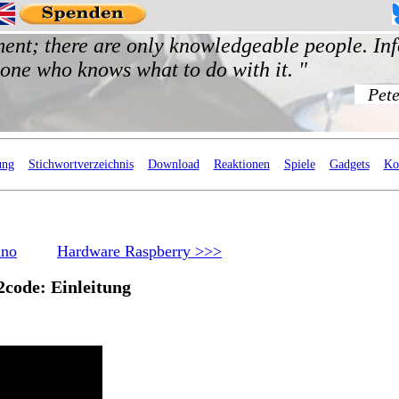
ung
Stichwortverzeichnis
Download
Reaktionen
Spiele
Gadgets
Ko
ino
Hardware Raspberry >>>
2code: Einleitung