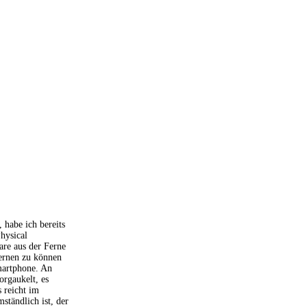
 habe ich bereits
hysical
are aus der Ferne
lernen zu können
martphone. An
orgaukelt, es
 reicht im
tändlich ist, der