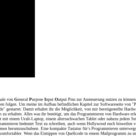
nale von
G
eneral
P
urpose
I
nput
O
utput Pins zur Ansteuerung nutzen zu können,
den folgen. Um meine im Aufbau befindlichen Kapitel zur Softwareseite von "P
" gestartet: Damit erhaltet ihr die Möglichkeit, von mir bereitgestellte Hardw
n zu erhalten. Alles was ihr benötigt, um das Programmieren von Hardware er
ert mit einem Uralt-Laptop, einem altersschwachen Tablet oder nahezu jedem S
ogrammieren bedeutet Text zu schreiben, auch wenn Hollywood euch bisweilen v
men herumzuschubsen. Eine kompakte Tastatur für's Programmieren unterwegs
h komfortabler. Wem das Eintippen von Quellcode in einem Mailprogramm zu ums