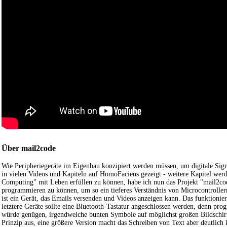
Über mail2code
Wie Peripheriegeräte im Eigenbau konzipiert werden müssen, um digitale Sig
in vielen Videos und Kapiteln auf HomoFaciens gezeigt - weitere Kapitel wer
Computing" mit Leben erfüllen zu können, habe ich nun das Projekt "mail2code
programmieren zu können, um so ein tieferes Verständnis von Microcontroller
ist ein Gerät, das Emails versenden und Videos anzeigen kann. Das funktioni
letztere Geräte sollte eine Bluetooth-Tastatur angeschlossen werden, denn pr
würde genügen, irgendwelche bunten Symbole auf möglichst großen Bildschir
Prinzip aus, eine größere Version macht das Schreiben von Text aber deutlic