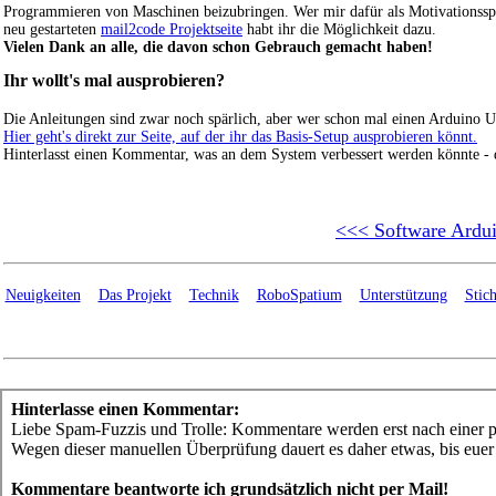
Programmieren von Maschinen beizubringen. Wer mir dafür als Motivationss
neu gestarteten
mail2code Projektseite
habt ihr die Möglichkeit dazu.
Vielen Dank an alle, die davon schon Gebrauch gemacht haben!
Ihr wollt's mal ausprobieren?
Die Anleitungen sind zwar noch spärlich, aber wer schon mal einen Arduino UN
Hier geht's direkt zur Seite, auf der ihr das Basis-Setup ausprobieren könnt.
Hinterlasst einen Kommentar, was an dem System verbessert werden könnte - 
<<< Software Ardu
Neuigkeiten
Das Projekt
Technik
RoboSpatium
Unterstützung
Stic