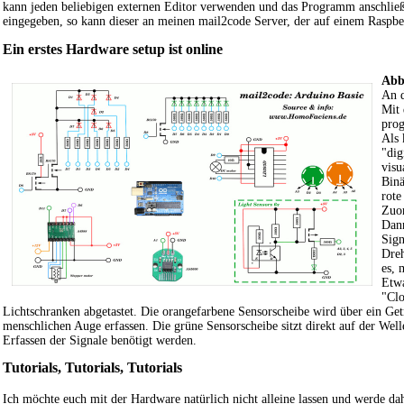
kann jeden beliebigen externen Editor verwenden und das Programm anschließ
eingegeben, so kann dieser an meinen mail2code Server, der auf einem Raspberr
Ein erstes Hardware setup ist online
Abb
An d
Mit 
prog
Als 
"dig
visu
Binä
rote
Zuor
Dann
Sign
Dreh
es, 
Etwa
"Clo
Lichtschranken abgetastet. Die orangefarbene Sensorscheibe wird über ein G
menschlichen Auge erfassen. Die grüne Sensorscheibe sitzt direkt auf der Wel
Erfassen der Signale benötigt werden.
Tutorials, Tutorials, Tutorials
Ich möchte euch mit der Hardware natürlich nicht alleine lassen und werde dah