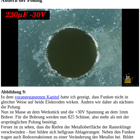
Ändern der Polung
Abbildung 9:
In dem
vorangegangenen Kapitel
hatte ich gezeigt, dass Funken nicht in
gleicher Weise auf beide Elektroden wirken. Ändern wir daher als nächstes
die Polung:
Nun ist Masse an dem Werkstück und die +30V Spannung an dem 1mm
Bohrer. Für die Bohrung werden nun 825 Schüsse, also mehr als mit der
ursprünglichen Polung benötigt.
Ferner ist zu sehen, dass die Riefen der Metalloberfläche der Rasierklinge
verschwinden - hier bilden sich hellgraue Ablagerungen. Neben den Funken
tragen auch Redoxreaktionen zu einer Veränderung des Metalles bei. Bildet