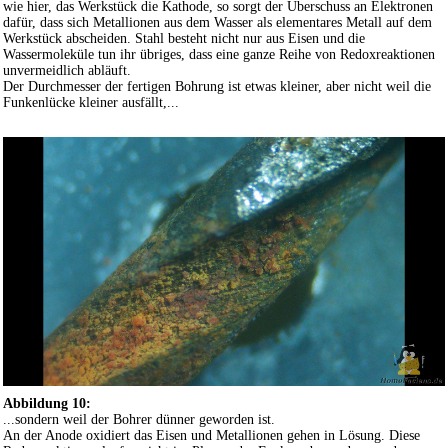
wie hier, das Werkstück die Kathode, so sorgt der Überschuss an Elektronen
dafür, dass sich Metallionen aus dem Wasser als elementares Metall auf dem
Werkstück abscheiden. Stahl besteht nicht nur aus Eisen und die
Wassermoleküle tun ihr übriges, dass eine ganze Reihe von Redoxreaktionen
unvermeidlich abläuft.
Der Durchmesser der fertigen Bohrung ist etwas kleiner, aber nicht weil die
Funkenlücke kleiner ausfällt,...
Abbildung 10:
...sondern weil der Bohrer dünner geworden ist.
An der Anode oxidiert das Eisen und Metallionen gehen in Lösung. Diese