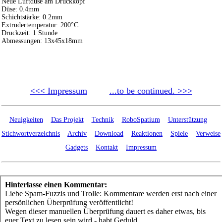
Neue Luftdüse am Druckkopf
Düse: 0.4mm
Schichtstärke: 0.2mm
Extrudertemperatur: 200°C
Druckzeit: 1 Stunde
Abmessungen: 13x45x18mm
<<< Impressum
...to be continued. >>>
Neuigkeiten
Das Projekt
Technik
RoboSpatium
Unterstützung
Stichwortverzeichnis
Archiv
Download
Reaktionen
Spiele
Verweise
Gadgets
Kontakt
Impressum